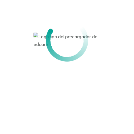
Activo hace 4 meses
Actividad
Perfil
Amigos
Grupos
Personal
Menciones
Favoritos
Amigos
Grupos
Actividades de los
miembros
Canal