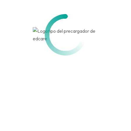
Activo hace 5 meses, 1 semana
Actividad
Perfil
Amigos
Grupos
Personal
Menciones
Favoritos
Amigos
Grupos
Actividades de los
miembros
Canal
RSS