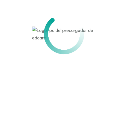
Activo hace 4 meses, 2 semanas
Actividad
Perfil
Amigos
Grupos
Personal
Menciones
Favoritos
Amigos
Grupos
Actividades de los
miembros
Canal
RSS