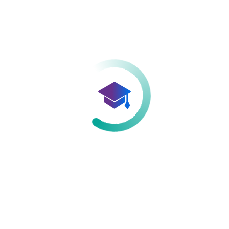
Activo hace 2 meses, 2 semanas
Actividad
Perfil
Amigos
Grupos
Personal
Menciones
Favoritos
Amigos
Grupos
Actividades de los
miembros
Canal
RSS