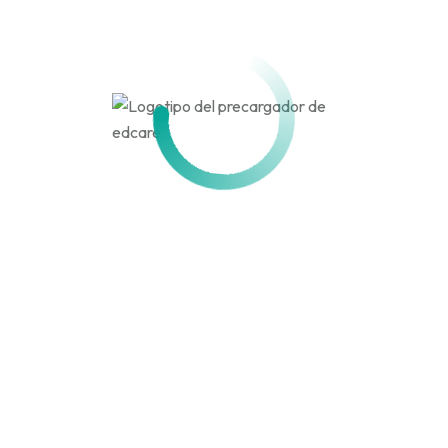
Activo hace 2 meses, 4 semanas
Actividad
Perfil
Amigos
Grupos
Personal
Menciones
Favoritos
Amigos
Grupos
Actividades de los
miembros
Canal
RSS