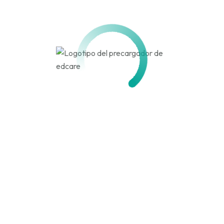
Activo hace 3 meses, 2 semanas
Actividad
Perfil
Amigos
Grupos
Personal
Menciones
Favoritos
Amigos
Grupos
Actividades de los
miembros
Canal
RSS