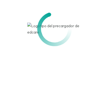
Activo hace 4 meses, 3 semanas
Actividad
Perfil
Amigos
Grupos
Personal
Menciones
Favoritos
Amigos
Grupos
Actividades de los
miembros
Canal
RSS