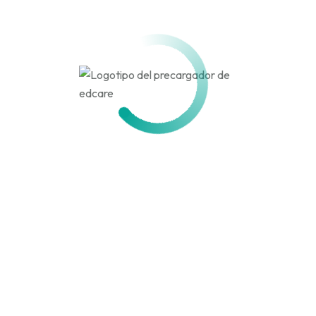
Activo hace 5 meses, 1 semana
Actividad
Perfil
Amigos
Grupos
Personal
Menciones
Favoritos
Amigos
Grupos
Actividades de los
miembros
Canal
RSS