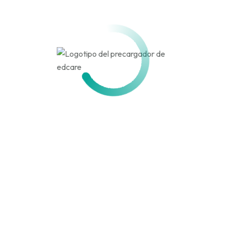
Activo hace 4 meses, 4 semanas
Actividad
Perfil
Amigos
Grupos
Personal
Menciones
Favoritos
Amigos
Grupos
Actividades de los
miembros
Canal
RSS