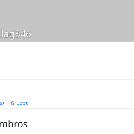
llag346
os
Grupos
embros