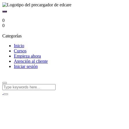
0
0
Categorías
Inicio
Cursos
Empieza ahora
Atención al cliente
Iniciar sesión