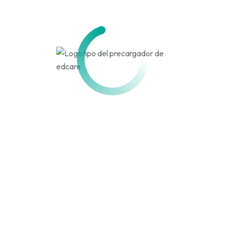
Activo hace 4 meses, 3 semanas
Actividad
Perfil
Amigos
Grupos
Personal
Menciones
Favoritos
Amigos
Grupos
Actividades de los
miembros
Canal
RSS