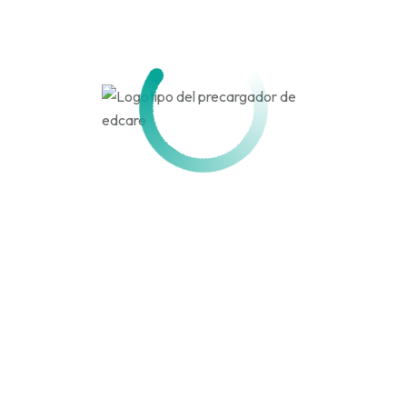
Activo hace 2 meses
Actividad
Perfil
Amigos
Grupos
Personal
Menciones
Favoritos
Amigos
Grupos
Actividades de los
miembros
Canal
RSS