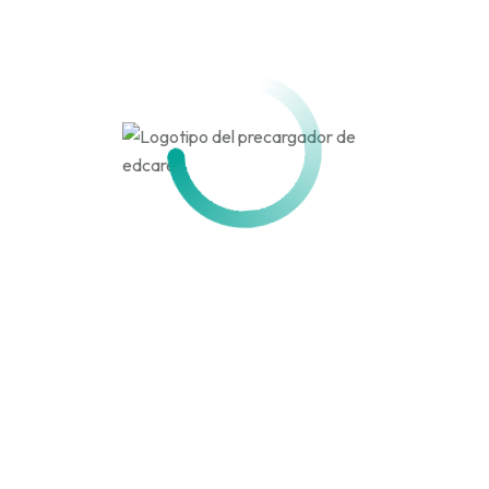
millaquen
Activo hace 5 meses
Actividad
Perfil
Amigos
Grupos
Personal
Menciones
Favoritos
Amigos
Grupos
Actividades de los
miembros
Canal