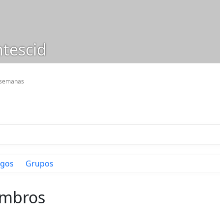
tescid
2 semanas
gos
Grupos
embros