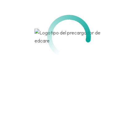
Activo hace 2 meses, 4 semanas
Actividad
Perfil
Amigos
Grupos
Personal
Menciones
Favoritos
Amigos
Grupos
Actividades de los
miembros
Canal
RSS