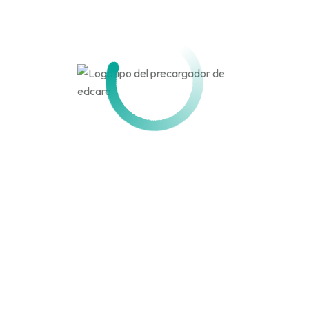
Activo hace 4 meses
Actividad
Perfil
Amigos
Grupos
Personal
Menciones
Favoritos
Amigos
Grupos
Actividades de los
miembros
Canal
RSS