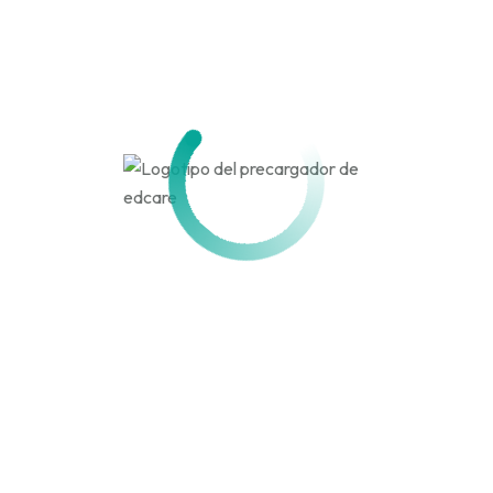
natalia.rodriguezcartes
en
Paso 3: Presentar
visualmente las fuentes
giscyn320
en
Objetivo
A WordPress Commenter
en
Hello world!